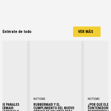
Entérate de todo
VER MÁS
r más
Ver más
Ver 
NOTICIAS
NOTICIAS
 DE PAÑALES
RUBBERMAID Y EL
¿POR QUÉ ELEG
BBERMAID:
CUMPLIMIENTO DEL NUEVO
CONTENEDORES