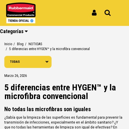
Entérate de todo
Iniciar Sesión
Buscar
Categorías
Inicio
Blog
NOTICIAS
5 diferencias entre HYGEN™ y la microfibra convencional
Ver todos
Ver todos
Ver todos
Ver todos
Ver todos
Ver todos
TODAS
los
los
los
los
los
los
productos
productos
productos
productos
productos
productos
Marzo 26, 2026
Reciclaje
Limpieza
Carros
Amoblamiento
Cocina
Repuestos
5 diferencias entre HYGEN™ y la
microfibra convencional
No todas las microfibras son iguales
¿Sabía que la limpieza de las superficies es fundamental para prevenir la
transmisión de infecciones, especialmente en el ámbito sanitario? ¿Y
que no todas las herramientas de limpieza son igual de efectivas? En