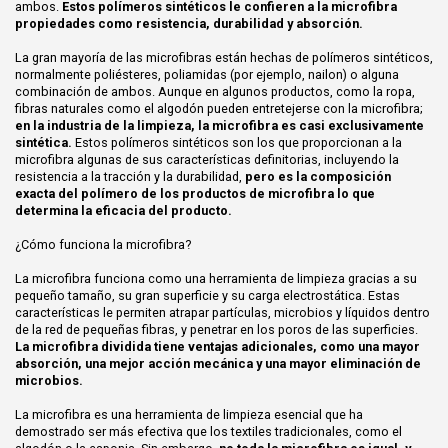
ambos.
Estos polímeros sintéticos le confieren a la microfibra
propiedades como resistencia, durabilidad y absorción.
La gran mayoría de las microfibras están hechas de polímeros sintéticos,
normalmente poliésteres, poliamidas (por ejemplo, nailon) o alguna
combinación de ambos. Aunque en algunos productos, como la ropa,
fibras naturales como el algodón pueden entretejerse con la microfibra;
en la industria de la limpieza, la microfibra es casi exclusivamente
sintética.
Estos polímeros sintéticos son los que proporcionan a la
microfibra algunas de sus características definitorias, incluyendo la
resistencia a la tracción y la durabilidad,
pero es la composición
exacta del polímero de los productos de microfibra lo que
determina la eficacia del producto.
¿Cómo funciona la microfibra?
La microfibra funciona como una herramienta de limpieza gracias a su
pequeño tamaño, su gran superficie y su carga electrostática. Estas
características le permiten atrapar partículas, microbios y líquidos dentro
de la red de pequeñas fibras, y penetrar en los poros de las superficies.
La microfibra dividida tiene ventajas adicionales, como una mayor
absorción, una mejor acción mecánica y una mayor eliminación de
microbios.
La microfibra es una herramienta de limpieza esencial que ha
demostrado ser más efectiva que los textiles tradicionales, como el