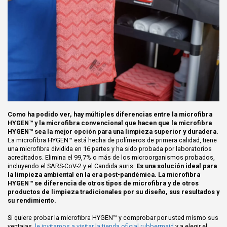
Como ha podido ver, hay múltiples diferencias entre la microfibra
HYGEN™ y la microfibra convencional que hacen que la microfibra
HYGEN™ sea la mejor opción para una limpieza superior y duradera.
La microfibra HYGEN™ está hecha de polímeros de primera calidad, tiene
una microfibra dividida en 16 partes y ha sido probada por laboratorios
acreditados. Elimina el 99,7% o más de los microorganismos probados,
incluyendo el SARS-CoV-2 y el Candida auris.
Es una solución ideal para
la limpieza ambiental en la era post-pandémica. La microfibra
HYGEN™ se diferencia de otros tipos de microfibra y de otros
productos de limpieza tradicionales por su diseño, sus resultados y
su rendimiento.
Si quiere probar la microfibra HYGEN™ y comprobar por usted mismo sus
ventajas,
le invitamos a visitar la tienda oficial rubbermaid
y a elegir el