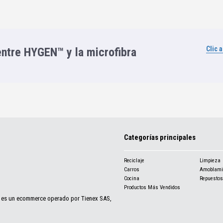
Clic 
entre HYGEN™ y la microfibra
Categorías principales
Reciclaje
Limpieza
Carros
Amoblami
Cocina
Repuestos
Productos Más Vendidos
d es un ecommerce operado por Tienex SAS,