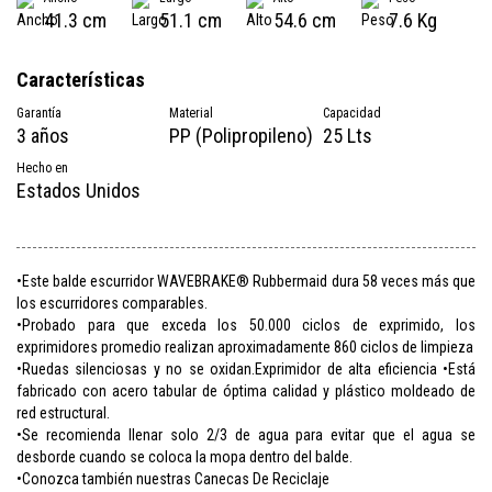
41.3 cm
51.1 cm
54.6 cm
7.6 Kg
Características
Garantía
Material
Capacidad
3 años
PP (Polipropileno)
25 Lts
Hecho en
Estados Unidos
•Este balde escurridor WAVEBRAKE® Rubbermaid dura 58 veces más que
los escurridores comparables.
•Probado para que exceda los 50.000 ciclos de exprimido, los
exprimidores promedio realizan aproximadamente 860 ciclos de limpieza
•Ruedas silenciosas y no se oxidan.Exprimidor de alta eficiencia •Está
fabricado con acero tabular de óptima calidad y plástico moldeado de
red estructural.
•Se recomienda llenar solo 2/3 de agua para evitar que el agua se
desborde cuando se coloca la mopa dentro del balde.
•Conozca también nuestras Canecas De Reciclaje