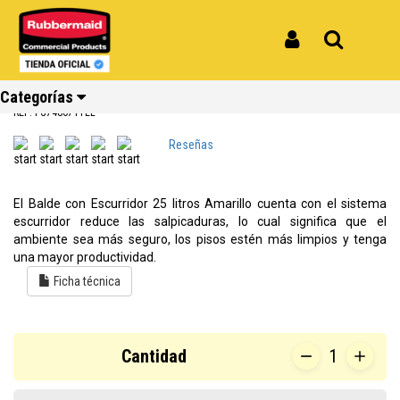
Inicio
Categorías
Limpieza
Balde con Escurridor 25 litros WaveBrake® Amarillo FG748071YEL
Balde con Escurridor 25 litros
Iniciar Sesión
Buscar
WaveBrake® Amarillo FG748071YEL
Categorías
REF: FG748071YEL
Reseñas
Ver todos
Ver todos
Ver todos
Ver todos
Ver todos
Ver todos
los
los
los
los
los
los
El Balde con Escurridor 25 litros Amarillo cuenta con el sistema
productos
productos
productos
productos
productos
productos
escurridor reduce las salpicaduras, lo cual significa que el
ambiente sea más seguro, los pisos estén más limpios y tenga
Reciclaje
Limpieza
Carros
Amoblamiento
Cocina
Repuestos
una mayor productividad.
Ficha técnica
Cantidad
1