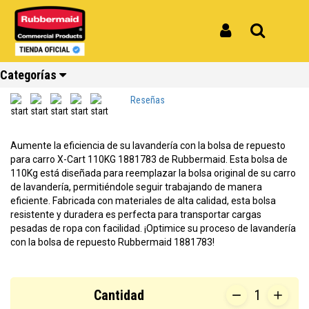
Inicio
Productos
Bolsa de Repuesto para Carro X-Cart 110KG 1881783
Bolsa de Repuesto para Carro X-Cart
Iniciar Sesión
Buscar
110KG 1881783
Categorías
REF: 1881783
Reseñas
Ver todos
Ver todos
Ver todos
Ver todos
Ver todos
Ver todos
Aumente la eficiencia de su lavandería con la bolsa de repuesto
los
los
los
los
los
los
para carro X-Cart 110KG 1881783 de Rubbermaid. Esta bolsa de
productos
productos
productos
productos
productos
productos
110Kg está diseñada para reemplazar la bolsa original de su carro
de lavandería, permitiéndole seguir trabajando de manera
Reciclaje
Limpieza
Carros
Amoblamiento
Cocina
Repuestos
eficiente. Fabricada con materiales de alta calidad, esta bolsa
resistente y duradera es perfecta para transportar cargas
pesadas de ropa con facilidad. ¡Optimice su proceso de lavandería
con la bolsa de repuesto Rubbermaid 1881783!
Cantidad
1