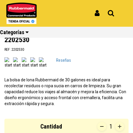
Inicio
Productos
Bolsa de Vinilo Repuesto Para Carro de Limpieza 30 galones Rubbermaid
2202530
Iniciar Sesión
Buscar
Bolsa de Vinilo Repuesto Para Carro
de Limpieza 30 galones Rubbermaid
Categorías
2202530
REF: 2202530
Ver todos
Ver todos
Ver todos
Ver todos
Ver todos
Ver todos
Reseñas
los
los
los
los
los
los
productos
productos
productos
productos
productos
productos
La bolsa de lona Rubbermaid de 30 galones es ideal para
Reciclaje
Limpieza
Carros
Amoblamiento
Cocina
Repuestos
recolectar residuos o ropa sucia en carros de limpieza. Su gran
capacidad reduce los viajes al almacén y mejora la eficiencia. Con
diseño ergonómico y acceso frontal con cremallera, facilita una
extracción rápida y segura.
Cantidad
1