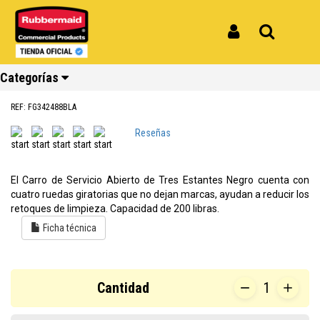
Inicio
Productos
Carro de Servicio Abierto Tres Estantes 200 Libras Negro FG342488BLA
Carro de Servicio Abierto Tres
Iniciar Sesión
Buscar
Estantes 200 Libras Negro
Categorías
FG342488BLA
REF: FG342488BLA
Reseñas
Ver todos
Ver todos
Ver todos
Ver todos
Ver todos
Ver todos
los
los
los
los
los
los
productos
productos
productos
productos
productos
productos
El Carro de Servicio Abierto de Tres Estantes Negro cuenta con
cuatro ruedas giratorias que no dejan marcas, ayudan a reducir los
Reciclaje
Limpieza
Carros
Amoblamiento
Cocina
Repuestos
retoques de limpieza. Capacidad de 200 libras.
Ficha técnica
Cantidad
1