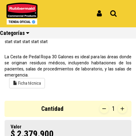
Inicio
Productos
Cesta Ropa 30 Galones FG630000BLA
Cesta Ropa 30 Galones FG630000BLA
Iniciar Sesión
Buscar
REF: FG630000BLA
Categorías
Reseñas
La Cesta de Pedal Ropa 30 Galones es ideal para las áreas donde
Ver todos
Ver todos
Ver todos
Ver todos
Ver todos
Ver todos
se originan residuos médicos, incluyendo habitaciones de los
los
los
los
los
los
los
pacientes, salas de procedimientos de laboratorio, y las salas de
productos
productos
productos
productos
productos
productos
emergencia.
Ficha técnica
Reciclaje
Limpieza
Carros
Amoblamiento
Cocina
Repuestos
Cantidad
1
Valor
$ 2,379,900