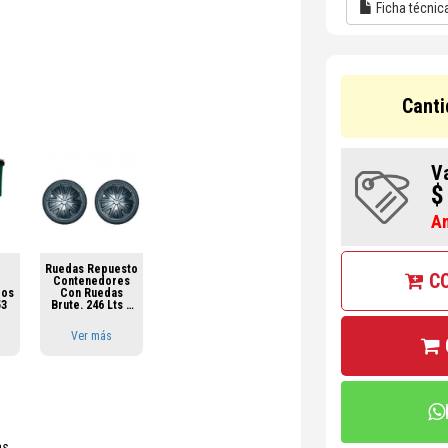
Ficha técnic
Canti
V
$
A
r
Ruedas Repuesto
C
Contenedores
ros
Con Ruedas
53
Brute. 246 Lts Y
360 Lts
FG9W21L10000
Ver más
as