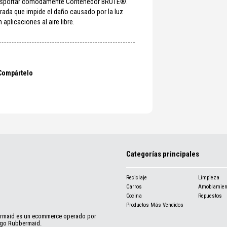
ansportar cómodamente Contenedor BRUTE®.
orada que impide el daño causado por la luz
 aplicaciones al aire libre.
Compártelo
Categorías principales
Reciclaje
Limpieza
Carros
Amoblamien
Cocina
Repuestos
Productos Más Vendidos
ermaid es un ecommerce operado por
ogo Rubbermaid.