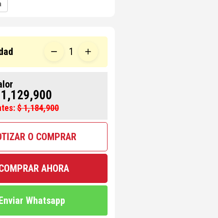
a
dad
1
alor
 1,129,900
ntes:
$ 1,184,900
OTIZAR O COMPRAR
COMPRAR AHORA
Enviar Whatsapp