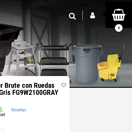
INICIAR SESIÓN
Buscar
0
r Brute con Ruedas
s Gris FG9W2100GRAY
Reseñas