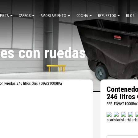
MPIEZA
CARROS
AMOBLAMIENTO
COCINA
REPUESTOS
BLOG
es con ruedas
con Ruedas 246 litros Gris FG9W2100GRAY
Contenedo
246 litro
REF: FG9W2100GRAY