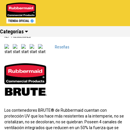
Inicio
Productos
Contenedor Brute 121 litros Sin Tapa Rojo Rubbermaid FG263200RED
Contenedor Brute 121 litros Sin Tapa
Rojo Rubbermaid FG263200RED
Categorías
REF: FG263200RED
Reseñas
Ver todos
Ver todos
Ver todos
Ver todos
Ver todos
Ver todos
los
los
los
los
los
los
productos
productos
productos
productos
productos
productos
Reciclaje
Limpieza
Carros
Amoblamiento
Cocina
Repuestos
Los contenedores BRUTE® de Rubbermaid cuentan con
protección UV que los hace más resistentes a la intemperie, no se
cristalizan, no se decoloran, no se quiebran. Poseen 4 canales de
ventilación integrados que reducen en un 50% la fuerza que se