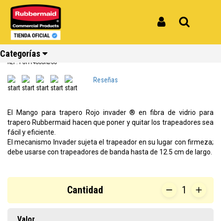
Inicio
Productos
Mango Para Trapero Fibra de Vidrio Rojo Invader FGH14600RD00
Mango Para Trapero Fibra de Vidrio
Iniciar Sesión
Buscar
Rojo Invader FGH14600RD00
Categorías
REF: FGH14600RD00
Reseñas
Ver todos
Ver todos
Ver todos
Ver todos
Ver todos
Ver todos
los
los
los
los
los
los
El Mango para trapero Rojo invader ® en fibra de vidrio para
productos
productos
productos
productos
productos
productos
trapero Rubbermaid hacen que poner y quitar los trapeadores sea
fácil y eficiente.
Reciclaje
Limpieza
Carros
Amoblamiento
Cocina
Repuestos
El mecanismo Invader sujeta el trapeador en su lugar con firmeza;
debe usarse con trapeadores de banda hasta de 12.5 cm de largo.
Cantidad
1
Valor