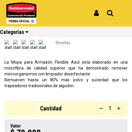
Inicio
Productos
Mopa Húmeda HYGEN para Armazón Flexible FGQ89100BL00
Mopa Húmeda HYGEN para Armazón
Iniciar Sesión
Buscar
Flexible FGQ89100BL00
Categorías
REF: FGQ89100BL00
Reseñas
Ver todos
Ver todos
Ver todos
Ver todos
Ver todos
Ver todos
La Mopa para Armazón Flexible Azul esta elaborado en una
los
los
los
los
los
los
microfibra de calidad superior que ha demostrado remover
productos
productos
productos
productos
productos
productos
microorganismos con limpiador desinfectante.
Remueven hasta un 80% más polvo y suciedad que los
Reciclaje
Limpieza
Carros
Amoblamiento
Cocina
Repuestos
trapeadores tradicionales de algodón.
Cantidad
1
Valor