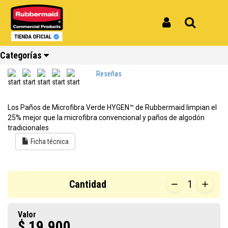
Inicio
Productos
Paño de Microfibra Verde HYGEN FGQ62000GR00
Paño de Microfibra Verde HYGEN
Iniciar Sesión
Buscar
FGQ62000GR00
Categorías
REF: FGQ62000GR00
Reseñas
Ver todos
Ver todos
Ver todos
Ver todos
Ver todos
Ver todos
Los Paños de Microfibra Verde HYGEN™ de Rubbermaid limpian el
los
los
los
los
los
los
25% mejor que la microfibra convencional y paños de algodón
productos
productos
productos
productos
productos
productos
tradicionales
Ficha técnica
Reciclaje
Limpieza
Carros
Amoblamiento
Cocina
Repuestos
Cantidad
1
Valor
$ 19,900