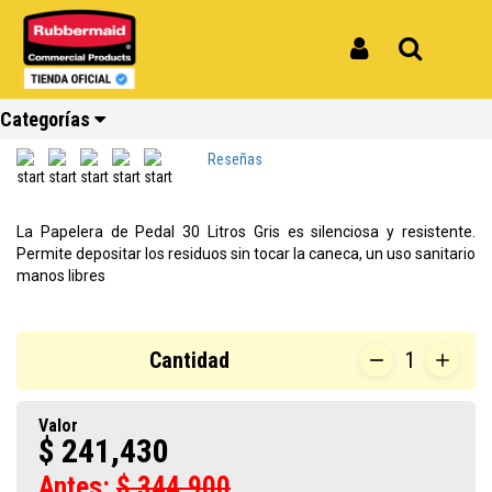
Inicio
Productos
Papelera de Pedal 30 litros Gris 2033454
Papelera de Pedal 30 litros Gris
Iniciar Sesión
Buscar
2033454
Categorías
REF: 2033454
Reseñas
Ver todos
Ver todos
Ver todos
Ver todos
Ver todos
Ver todos
La Papelera de Pedal 30 Litros Gris es silenciosa y resistente.
los
los
los
los
los
los
Permite depositar los residuos sin tocar la caneca, un uso sanitario
productos
productos
productos
productos
productos
productos
manos libres
Reciclaje
Limpieza
Carros
Amoblamiento
Cocina
Repuestos
Cantidad
1
Valor
$ 241,430
Antes:
$ 344,900