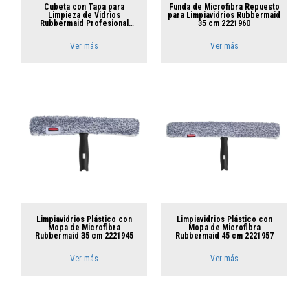
Cubeta con Tapa para
Funda de Microfibra Repuesto
Limpieza de Vidrios
para Limpiavidrios Rubbermaid
Rubbermaid Profesional
35 cm 2221960
2221958
Ver más
Ver más
Limpiavidrios Plástico con
Limpiavidrios Plástico con
Mopa de Microfibra
Mopa de Microfibra
Rubbermaid 35 cm 2221945
Rubbermaid 45 cm 2221957
Ver más
Ver más