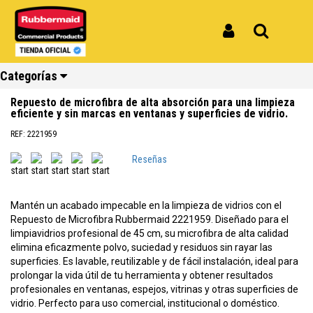
Inicio
Productos
Funda de Microfibra Repuesto para Limpiavidrios Rubbermaid 45 cm 2221959
Funda de Microfibra Repuesto para
Iniciar Sesión
Buscar
Limpiavidrios Rubbermaid 45 cm
Categorías
2221959
Repuesto de microfibra de alta absorción para una limpieza
eficiente y sin marcas en ventanas y superficies de vidrio.
REF: 2221959
Ver todos
Ver todos
Ver todos
Ver todos
Ver todos
Ver todos
los
los
los
los
los
los
Reseñas
productos
productos
productos
productos
productos
productos
Reciclaje
Limpieza
Carros
Amoblamiento
Cocina
Repuestos
Mantén un acabado impecable en la limpieza de vidrios con el
Repuesto de Microfibra Rubbermaid 2221959. Diseñado para el
limpiavidrios profesional de 45 cm, su microfibra de alta calidad
elimina eficazmente polvo, suciedad y residuos sin rayar las
superficies. Es lavable, reutilizable y de fácil instalación, ideal para
prolongar la vida útil de tu herramienta y obtener resultados
profesionales en ventanas, espejos, vitrinas y otras superficies de
vidrio. Perfecto para uso comercial, institucional o doméstico.