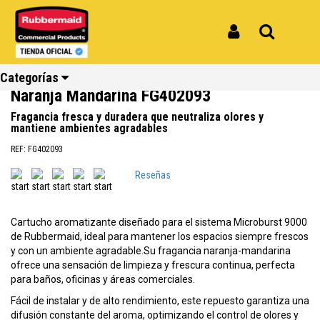
Inicio
Productos
Repuesto para Dispensador de Olores Rubbermaid Microburst 9000 Aroma
Naranja Mandarina FG402093
Iniciar Sesión
Buscar
Repuesto para Dispensador de Olores
Rubbermaid Microburst 9000 Aroma
Categorías
Naranja Mandarina FG402093
Fragancia fresca y duradera que neutraliza olores y
mantiene ambientes agradables
Ver todos
Ver todos
Ver todos
Ver todos
Ver todos
Ver todos
REF: FG402093
los
los
los
los
los
los
productos
productos
productos
productos
productos
productos
Reseñas
Reciclaje
Limpieza
Carros
Amoblamiento
Cocina
Repuestos
Cartucho aromatizante diseñado para el sistema Microburst 9000
de Rubbermaid, ideal para mantener los espacios siempre frescos
y con un ambiente agradable.Su fragancia naranja-mandarina
ofrece una sensación de limpieza y frescura continua, perfecta
para baños, oficinas y áreas comerciales.
Fácil de instalar y de alto rendimiento, este repuesto garantiza una
difusión constante del aroma, optimizando el control de olores y