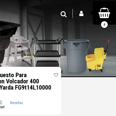
INICIAR SESIÓN
Buscar
0
uesto Para
on Volcador 400
2 Yarda FG9t14L10000
Reseñas