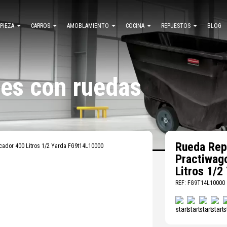
MPIEZA
CARROS
AMOBLAMIENTO
COCINA
REPUESTOS
BLOG
es con ruedas
Rueda Rep
cador 400 Litros 1/2 Yarda FG9t14L10000
Practiwag
Litros 1/
REF: FG9T14L10000