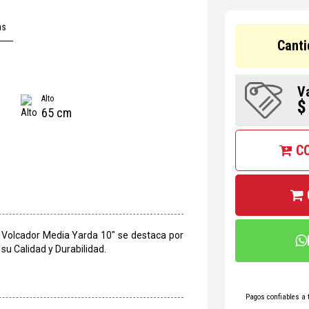
as
Canti
V
Alto
$
65 cm
C
Volcador Media Yarda 10" se destaca por
u Calidad y Durabilidad.
Pagos confiables a 