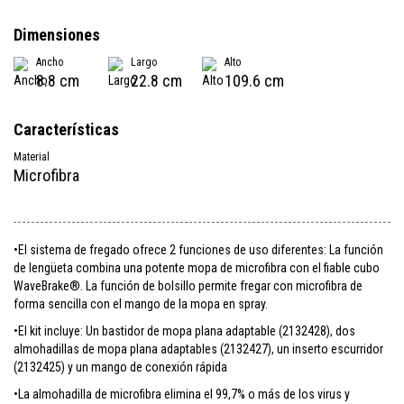
Dimensiones
Ancho
Largo
Alto
8.8 cm
22.8 cm
109.6 cm
Características
Material
Microfibra
•El sistema de fregado ofrece 2 funciones de uso diferentes: La función
de lengüeta combina una potente mopa de microfibra con el fiable cubo
WaveBrake®. La función de bolsillo permite fregar con microfibra de
forma sencilla con el mango de la mopa en spray.
•El kit incluye: Un bastidor de mopa plana adaptable (2132428), dos
almohadillas de mopa plana adaptables (2132427), un inserto escurridor
(2132425) y un mango de conexión rápida
•La almohadilla de microfibra elimina el 99,7% o más de los virus y