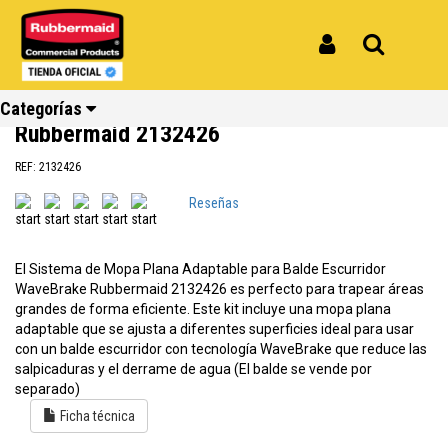
Inicio
Productos
Sistema Adaptable de Mopa Plana Para Escurridor WaveBrake Rubbermaid
2132426
Iniciar Sesión
Buscar
Sistema Adaptable de Mopa Plana
Para Escurridor WaveBrake
Categorías
Rubbermaid 2132426
REF: 2132426
Ver todos
Ver todos
Ver todos
Ver todos
Ver todos
Ver todos
Reseñas
los
los
los
los
los
los
productos
productos
productos
productos
productos
productos
El Sistema de Mopa Plana Adaptable para Balde Escurridor
Reciclaje
Limpieza
Carros
Amoblamiento
Cocina
Repuestos
WaveBrake Rubbermaid 2132426 es perfecto para trapear áreas
grandes de forma eficiente. Este kit incluye una mopa plana
adaptable que se ajusta a diferentes superficies ideal para usar
con un balde escurridor con tecnología WaveBrake que reduce las
salpicaduras y el derrame de agua (El balde se vende por
separado)
Ficha técnica