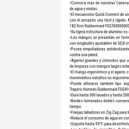
•Conozca mas de nuestras Canecas d
de agua y virutas.
•El mecanismo Quick-Connect de un 
con el armazón sea fácil y rápido.
182.9cm Rubbermaid FGQ76000000
•Su ligera estructura de aluminio es
•Los mangos se presentan en form
con longitudes ajustables de 50,8 c
•Posee empuñaduras antideslizante
contra una pared.
•Agarres grandes y cómodos que ofr
de limpieza con mangos largos ente
•El mango ergonómico y el agarre, co
movimientos extraños no ergonómi
•Puede utilizarse también tipo a
Trapero Húmedo Rubbermaid FGQ4
•Dura hasta 500 lavados y hasta 20
•Bordes terminados dobles conserva
tiempo.
•Franjas talladoras en Zig-Zag para 
•Reduce el consumo de agua en comp
•Soporta hasta 93ºC para desinfecta