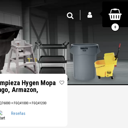
INICIAR SESIÓN
Buscar
0
impieza Hygen Mopa
ngo, Armazon,
GQ76000 + FGQ41000 + FGQ41200
Reseñas