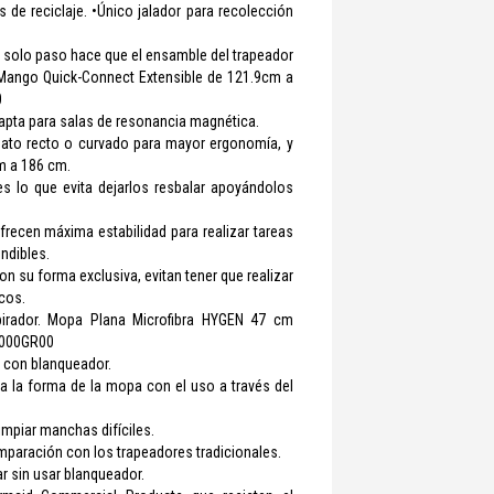
e reciclaje. •Único jalador para recolección
solo paso hace que el ensamble del trapeador
 Mango Quick-Connect Extensible de 121.9cm a
0
 apta para salas de resonancia magnética.
ato recto o curvado para mayor ergonomía, y
m a 186 cm.
s lo que evita dejarlos resbalar apoyándolos
ecen máxima estabilidad para realizar tareas
ndibles.
n su forma exclusiva, evitan tener que realizar
cos.
spirador. Mopa Plana Microfibra HYGEN 47 cm
1000GR00
0 con blanqueador.
 la forma de la mopa con el uso a través del
limpiar manchas difíciles.
aración con los trapeadores tradicionales.
r sin usar blanqueador.