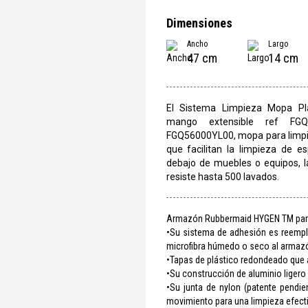
Dimensiones
Ancho
Largo
47 cm
14 cm
El Sistema Limpieza Mopa Pl
mango extensible ref FG
FGQ56000YL00, mopa para limp
que facilitan la limpieza de 
debajo de muebles o equipos, l
resiste hasta 500 lavados.
Armazón Rubbermaid HYGEN TM par
•Su sistema de adhesión es reempla
microfibra húmedo o seco al armaz
•Tapas de plástico redondeado que a
•Su construcción de aluminio ligero
•Su junta de nylon (patente pendie
movimiento para una limpieza efecti