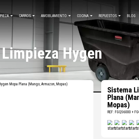
MPIEZA
CARROS
AMOBLAMIENTO
COCINA
REPUESTOS
BLOG
 Limpieza Hygen
Hygen Mopa Plana (Mango, Armazon, Mopas)
Sistema L
Plana (Ma
Mopas)
REF: FGQ56000 + F