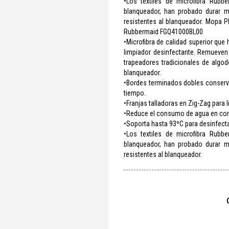
•Los textiles de microfibra Rubb
blanqueador, han probado durar m
resistentes al blanqueador. Mopa 
Rubbermaid FGQ41000BL00
•Microfibra de calidad superior q
limpiador desinfectante. Remueve
trapeadores tradicionales de algo
blanqueador.
•Bordes terminados dobles conserva
tiempo.
•Franjas talladoras en Zig-Zag para 
•Reduce el consumo de agua en comp
•Soporta hasta 93ºC para desinfecta
•Los textiles de microfibra Rubb
blanqueador, han probado durar m
resistentes al blanqueador.