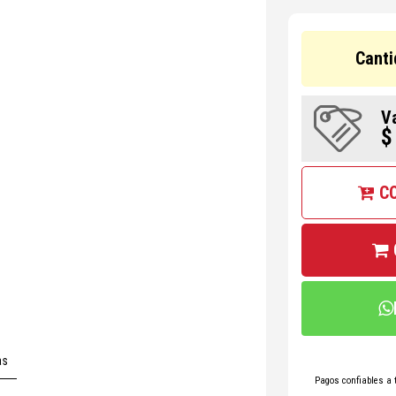
Canti
V
$
C
as
Pagos confiables a 