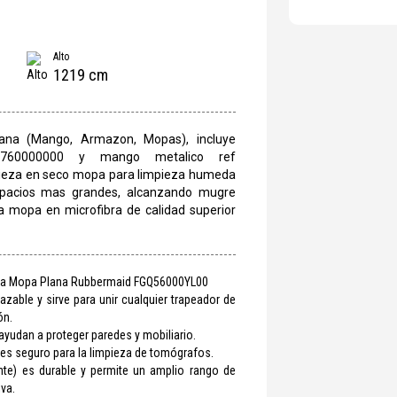
Alto
1219 cm
ana (Mango, Armazon, Mopas), incluye
Q760000000 y mango metalico ref
ieza en seco mopa para limpieza humeda
espacios mas grandes, alcanzando mugre
a mopa en microfibra de calidad superior
a Mopa Plana Rubbermaid FGQ56000YL00
zable y sirve para unir cualquier trapeador de
ón.
yudan a proteger paredes y mobiliario.
 es seguro para la limpieza de tomógrafos.
nte) es durable y permite un amplio rango de
va.