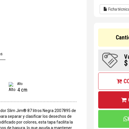
Ficha técnic
Canti
as
V
$
C
Alto
4 cm
dor Slim Jim® 87 litros Negra 2007895 de
ara separar y clasificar los desechos de
ificado por colores, esta tapa facilita la
tipos de basura, lo que ayuda a mantener