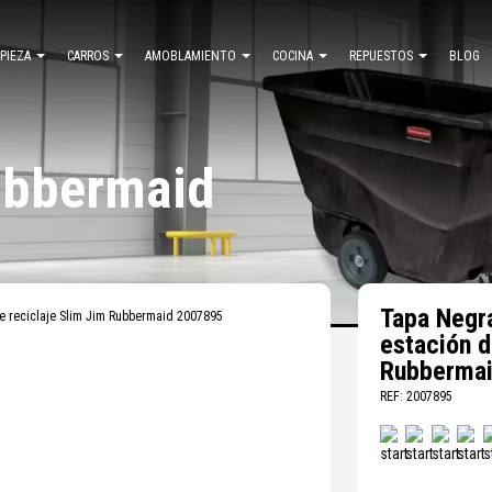
MPIEZA
CARROS
AMOBLAMIENTO
COCINA
REPUESTOS
BLOG
ubbermaid
Tapa Negra
de reciclaje Slim Jim Rubbermaid 2007895
estación d
Rubberma
REF: 2007895