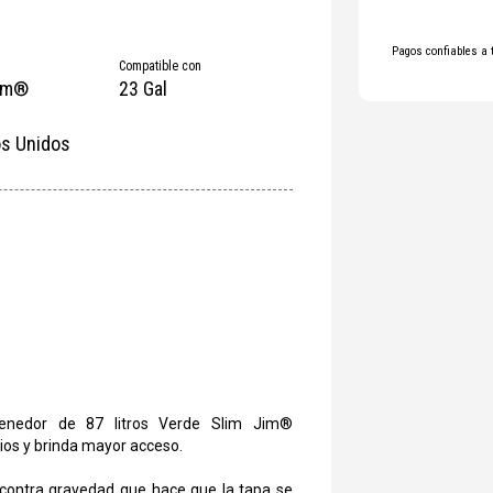
Pagos confiables a 
Compatible con
Jim®
23 Gal
s Unidos
enedor de 87 litros Verde Slim Jim®
ios y brinda mayor acceso.
 contra gravedad que hace que la tapa se