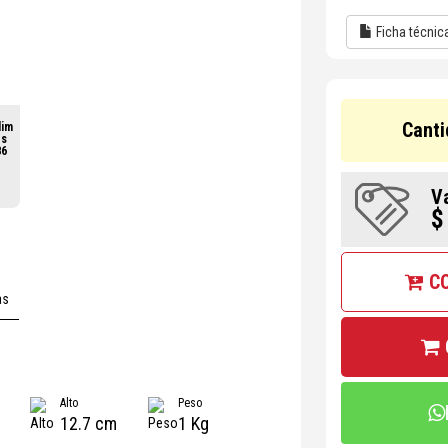
Ficha técnic
Canti
lim
os
86
V
$
C
as
Alto
Peso
12.7 cm
1 Kg