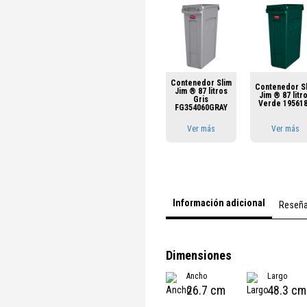
Contenedor Slim
Contenedor S
Jim ® 87 litros
Jim ® 87 litr
Gris
Verde 19561
FG354060GRAY
Ver más
Ver más
Información adicional
Reseñ
Dimensiones
Ancho
Largo
26.7 cm
48.3 cm