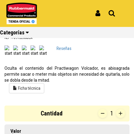
Inicio
Productos
Tapa para Practiwagon Volcador de 400 litros Negro FG9T2200BLA
Tapa para Practiwagon Volcador de
Iniciar Sesión
Buscar
400 litros Negro FG9T2200BLA
Categorías
REF: FG9T2200BLA
Reseñas
Ver todos
Ver todos
Ver todos
Ver todos
Ver todos
Ver todos
los
los
los
los
los
los
Oculta el contenido del Practiwagon Volcador, es abisagrada
productos
productos
productos
productos
productos
productos
permite sacar o meter más objetos sin necesidad de quitarla, solo
se dobla desde la mitad.
Reciclaje
Limpieza
Carros
Amoblamiento
Cocina
Repuestos
Ficha técnica
Cantidad
1
Valor