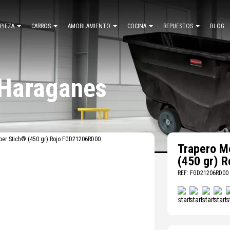
MPIEZA
CARROS
AMOBLAMIENTO
COCINA
REPUESTOS
BLOG
 Haraganes
per Stich® (450 gr) Rojo FGD21206RD00
Trapero M
(450 gr) 
REF: FGD21206RD00