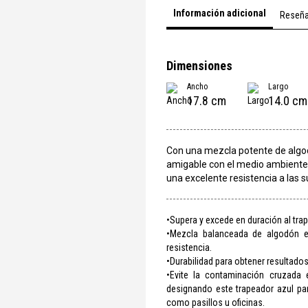
Información adicional
Reseñ
Dimensiones
Ancho
Largo
17.8 cm
14.0 cm
Con una mezcla potente de algodó
amigable con el medio ambiente,
una excelente resistencia a las s
•Supera y excede en duración al tra
•Mezcla balanceada de algodón e 
resistencia.
•Durabilidad para obtener resultado
•Evite la contaminación cruzada en
designando este trapeador azul par
como pasillos u oficinas.