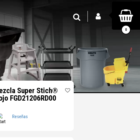
INICIAR SESIÓN
Buscar
0
ezcla Super Stich®
Rojo FGD21206RD00
Reseñas